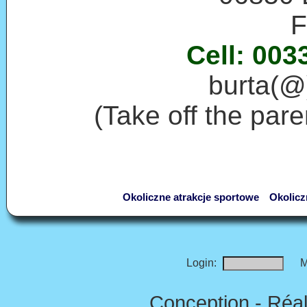
F
Cell: 003
burta(@)
(Take off the par
Okoliczne atrakcje sportowe
Okolicz
Login:
M
Conception - Réal