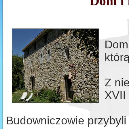
Dom i 
Dom 
którą
Z ni
XVII
Budowniczowie przybyli 