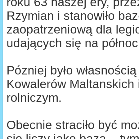
roku 63 naszej ery, prze
Rzymian i stanowiło ba
zaopatrzeniową dla leg
udających się na północ
Pózniej było własnością
Kowalerów Maltanskich 
rolniczym.
Obecnie straciło być mo
się liczy jako baza ...t