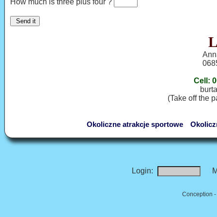
How much is three plus four ?
L
Ann
068
Cell: 
burta
(Take off the 
Okoliczne atrakcje sportowe
Okolicz
Login:
M
Conception -