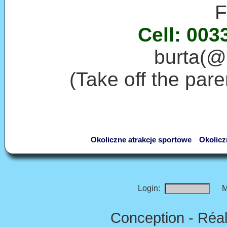
F
Cell: 003
burta(@)
(Take off the par
Okoliczne atrakcje sportowe
Okolicz
Login:
M
Conception - Réal